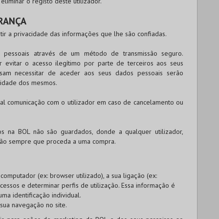
liminar o registo deste utilizador.
URANÇA
tir a privacidade das informações que lhe são confiadas.
s pessoais através de um método de transmissão seguro.
evitar o acesso ilegítimo por parte de terceiros aos seus
ssam necessitar de aceder aos seus dados pessoais serão
alidade dos mesmos.
tual comunicação com o utilizador em caso de cancelamento ou
dos na
BOL
não são guardados, donde a qualquer utilizador,
ação sempre que proceda a uma compra.
omputador (ex: browser utilizado), a sua ligação (ex:
cessos e determinar perfis de utilização. Essa informação é
uma identificação individual.
 sua navegação no site.