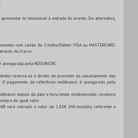
;
 apresentar no telemóvel à entrada do evento. Em alternativa,
agamento com cartão de
Crédito/Débito VISA
ou
MASTERCARD
,
através da
Klarna
.
 é assegurada pela
REDUNICRE
.
endedor reserva-se o direito de proceder ao cancelamento das
. O pagamento da referência multibanco é assegurado pela
tibanco depois da data e hora limite estabelecidas, receberá
ompra de igual valor.
NIB será cobrado o valor de 1,85€ (IVA incluído) referente a