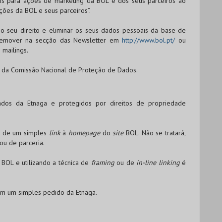
ais para ações de marketing da
BOL
e dos seus parceiros ao
ações da
BOL
e seus parceiros”.
o seu direito e eliminar os seus dados pessoais da base de
o remover na secção das Newsletter em
http://www.bol.pt/
ou
 mailings.
o da Comissão Nacional de Proteção de Dados.
ados da Etnaga e protegidos por direitos de propriedade
so de um simples
link
à
homepage
do
site
BOL
. Não se tratará,
ou de parceria.
a
BOL
e utilizando a técnica de
framing
ou de
in-line linking
é
om um simples pedido da Etnaga.