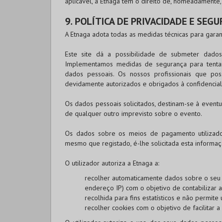
aplicável, a Etnaga tem o direito de, nomeadamente, e
9. POLÍTICA DE PRIVACIDADE E SEG
A Etnaga adota todas as medidas técnicas para garan
Este site dá a possibilidade de submeter dado
Implementamos medidas de segurança para tentar 
dados pessoais. Os nossos profissionais que po
devidamente autorizados e obrigados à confidenci
Os dados pessoais solicitados, destinam-se à even
de qualquer outro imprevisto sobre o evento.
Os dados sobre os meios de pagamento utiliza
mesmo que registado, é-lhe solicitada esta inform
O utilizador autoriza a Etnaga a:
recolher automaticamente dados sobre o seu c
endereço IP) com o objetivo de contabilizar a
recolhida para fins estatísticos e não permite 
recolher cookies com o objetivo de facilitar a