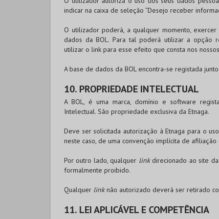
O utilizador autoriza o uso dos seus dados pesso
indicar na caixa de seleção “Desejo receber inform
O utilizador poderá, a qualquer momento, exercer 
dados da
BOL
. Para tal poderá utilizar a opçã
utilizar o link para esse efeito que consta nos nossos
A base de dados da
BOL
encontra-se registada junt
10. PROPRIEDADE INTELECTUAL
A
BOL
, é uma marca, domínio e software regist
Intelectual. São propriedade exclusiva da Etnaga.
Deve ser solicitada autorização à Etnaga para o u
neste caso, de uma convenção implícita de afiliação 
Por outro lado, qualquer
link
direcionado ao site d
formalmente proibido.
Qualquer
link
não autorizado deverá ser retirado c
11. LEI APLICÁVEL E COMPETÊNCIA