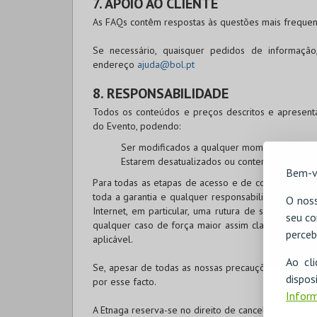
7. APOIO AO CLIENTE
As FAQs contêm respostas às questões mais frequent
Se necessário, quaisquer pedidos de informaçã
endereço
ajuda@bol.pt
8. RESPONSABILIDADE
Todos os conteúdos e preços descritos e apresent
do Evento, podendo:
Ser modificados a qualquer momento, e sem 
Estarem desatualizados ou conter erros.
Bem-v
Para todas as etapas de acesso e de compra no site
toda a garantia e qualquer responsabilidade pelos 
O noss
Internet, em particular, uma rutura de serviço, uma
seu co
qualquer caso de força maior assim classificado pela
perceb
aplicável.
Ao cl
Se, apesar de todas as nossas precauções, ocorrere
disp
por esse facto.
Inform
A Etnaga reserva-se no direito de cancelar um bilhe