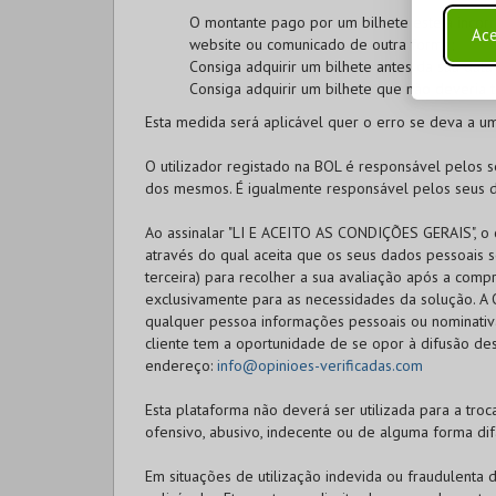
O montante pago por um bilhete esteja incorr
Ace
website ou comunicado de outra forma;
Consiga adquirir um bilhete antes da sua dat
Consiga adquirir um bilhete que não deveria 
Esta medida será aplicável quer o erro se deva a u
O utilizador registado na
BOL
é responsável pelos se
dos mesmos. É igualmente responsável pelos seus d
Ao assinalar "LI E ACEITO AS CONDIÇÕES GERAIS", o c
através do qual aceita que os seus dados pessoais s
terceira) para recolher a sua avaliação após a compr
exclusivamente para as necessidades da solução. A O
qualquer pessoa informações pessoais ou nominativas
cliente tem a oportunidade de se opor à difusão des
endereço:
info@opinioes-verificadas.com
Esta plataforma não deverá ser utilizada para a troca
ofensivo, abusivo, indecente ou de alguma forma dif
Em situações de utilização indevida ou fraudulenta 