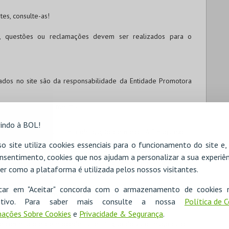
es, consulte-as!
o, questões ou reclamações devem ser realizados para o
ados no site são da responsabilidade da Entidade Promotora
aviso prévio, pela mesma;
indo à BOL!
, a Etnaga só possui uma obrigação de meios. A Etnaga exclui
inconvenientes ou prejuízos inerentes à utilização da rede de
o site utiliza cookies essenciais para o funcionamento do site e
 intrusão exterior ou a presença de vírus informáticos, ou de
nsentimento, cookies que nos ajudam a personalizar a sua experiên
 jurisprudência dos tribunais, até ao limite permitido pela lei
er como a plataforma é utilizada pelos nossos visitantes.
icar em "Aceitar" concorda com o armazenamento de cookies 
m erros neste site, a Etnaga não poderá ser responsabilizada
ositivo. Para saber mais consulte a nossa
Política de 
ações Sobre Cookies
e
Privacidade & Segurança
.
te comprado e de proceder à restituição do valor pago caso: