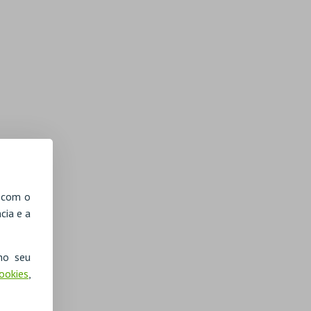
, com o
cia e a
no seu
Cookies
,