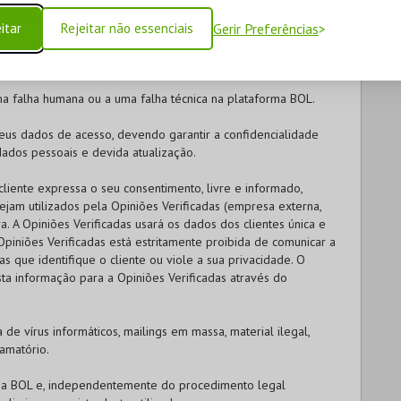
ecto, quer se deva a um erro no preço publicado neste
itar
Rejeitar não essenciais
Gerir Preferências
a de venda;
ter sido colocado à venda;
ma falha humana ou a uma falha técnica na plataforma BOL.
us dados de acesso, devendo garantir a confidencialidade
ados pessoais e devida atualização.
liente expressa o seu consentimento, livre e informado,
ejam utilizados pela Opiniões Verificadas (empresa externa,
a. A Opiniões Verificadas usará os dados dos clientes única e
piniões Verificadas está estritamente proibida de comunicar a
 que identifique o cliente ou viole a sua privacidade. O
ta informação para a Opiniões Verificadas através do
 de vírus informáticos, mailings em massa, material ilegal,
amatório.
da
BOL
e, independentemente do procedimento legal