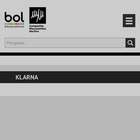
Olá,
iniciar sessão
PT
0
CARRINHO
KLARNA
EVENTOS
CARTÕES
PRODUTOS